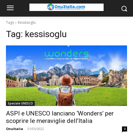
Tags
Kessisoglu
Tag:
kessisoglu
Speciale UNESCO
ASPI e UNESCO lanciano ‘Wonders’ per
scoprire le meraviglie dell’Italia
OnuItalia
-
31/05/2022
0