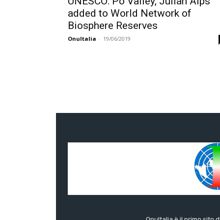
UNESCO: Po Valley, Julian Alps
added to World Network of
Biosphere Reserves
OnuItalia
-
19/06/2019
OnuItalia è il primo sito 