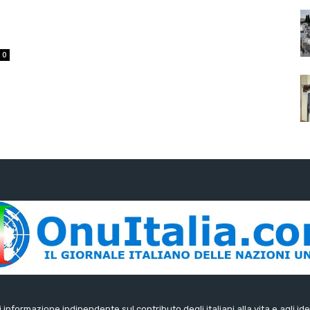
0
di informazione indipendente sul contributo degli italiani alla vita e agli ide