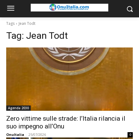
Tags
Jean Todt
Tag:
Jean Todt
Agenda 2030
Zero vittime sulle strade: l’Italia rilancia il
suo impegno all’Onu
OnuItalia
-
25/07/2026
0