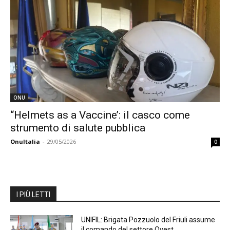
ONU
“Helmets as a Vaccine’: il casco come
strumento di salute pubblica
OnuItalia
-
29/05/2026
0
I PIÙ LETTI
UNIFIL: Brigata Pozzuolo del Friuli assume
il comando del settore Ovest