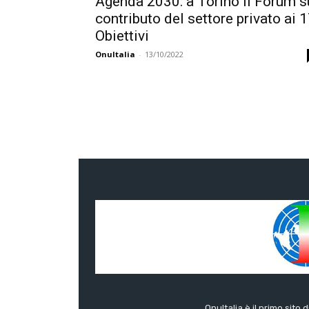
Agenda 2030: a Torino il Forum s
contributo del settore privato ai 
Obiettivi
OnuItalia
-
13/10/2022
OnuItalia è il primo sito 