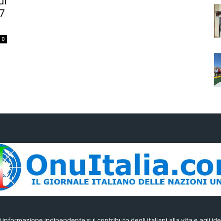
ul
17
0
di informazione indipendente sul contributo degli italiani alla vita e agli ide