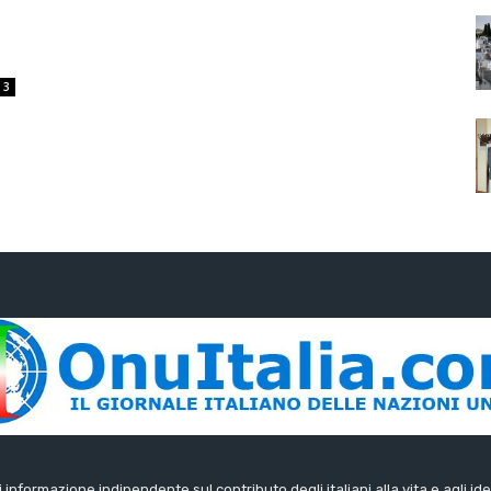
3
di informazione indipendente sul contributo degli italiani alla vita e agli ide