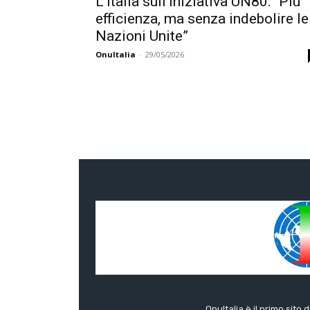
L’Italia sull’iniziativa UN80: “Più
efficienza, ma senza indebolire le
Nazioni Unite”
OnuItalia
-
29/05/2026
OnuItalia è il primo sito 