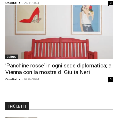
OnuItalia
-
26/11/2024
0
Cultura
‘Panchine rosse’ in ogni sede diplomatica; a
Vienna con la mostra di Giulia Neri
OnuItalia
-
09/04/2024
0
I PIÙ LETTI