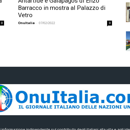
a
Antartide e Galapagos di Enzo
Barracco in mostra al Palazzo di
Vetro
OnuItalia
-
07/02/2022
0
0
di informazione indipendente sul contributo degli italiani alla vita e agli ide