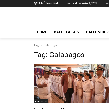
C
venerdì, Agosto 7, 2026
Ac
8.9
New York
HOME
DALL’ ITALIA
DALLE SEDI
Tags
Galapagos
Tag:
Galapagos
Ambiente