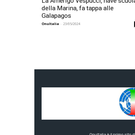
La Amerigo Vespucci, nave scuol
della Marina, fa tappa alle
Galapagos
OnuItalia
-
23/05/2024
OnuItalia è il primo sito 