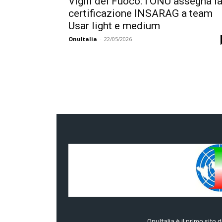
Vigili del Fuoco: l’ONU assegna l
certificazione INSARAG a team
Usar light e medium
OnuItalia
-
22/05/2026
OnuItalia è il primo sito 