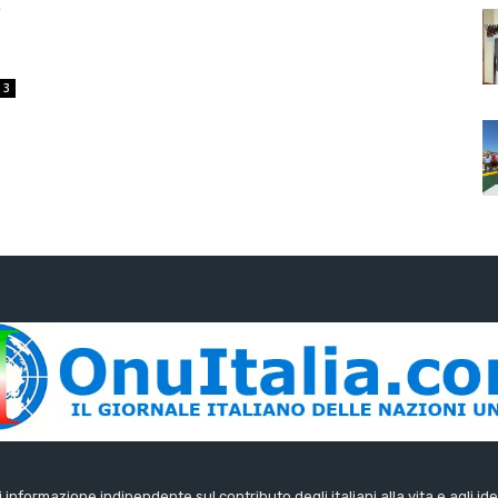
a
3
di informazione indipendente sul contributo degli italiani alla vita e agli ide