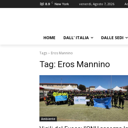
C
venerdì, Agosto 7, 2026
Ac
8.9
New York
HOME
DALL’ ITALIA
DALLE SEDI
Tags
Eros Mannino
Tag:
Eros Mannino
Ambiente