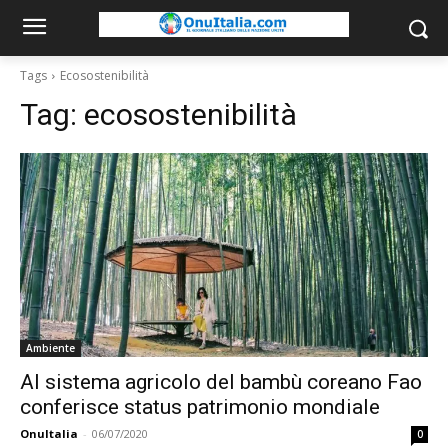
Tags
Ecosostenibilità
Tag:
ecosostenibilità
Ambiente
Al sistema agricolo del bambù coreano Fao
conferisce status patrimonio mondiale
OnuItalia
-
06/07/2020
0