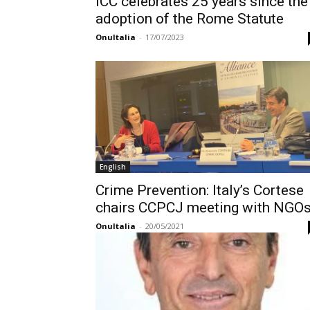
ICC celebrates 25 years since the
adoption of the Rome Statute
OnuItalia
-
17/07/2023
English
Crime Prevention: Italy’s Cortese
chairs CCPCJ meeting with NGO
OnuItalia
-
20/05/2021