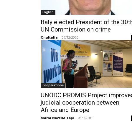
English
Italy elected President of the 30t
UN Commission on crime
OnuItalia
-
07/12/2020
Cooperazione
UNODC PROMIS Project improve
judicial cooperation between
Africa and Europe
Maria Novella Topi
-
08/10/2019