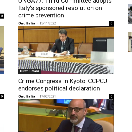
UNGA77: Third Committee adopts
Italy’s sponsored resolution on
crime prevention
0
OnuItalia
-
15/11/2022
0
Diritti Umani
Crime Congress in Kyoto: CCPCJ
s
endorses political declaration
OnuItalia
-
17/02/2021
0
0