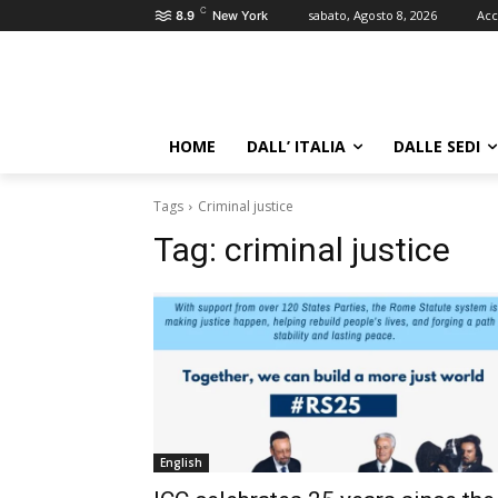
C
sabato, Agosto 8, 2026
Acc
8.9
New York
HOME
DALL’ ITALIA
DALLE SEDI
Tags
Criminal justice
Tag:
criminal justice
English