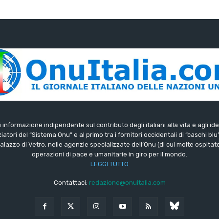
di informazione indipendente sul contributo degli italiani alla vita e agli ide
iatori del “Sistema Onu” e al primo tra i fornitori occidentali di “caschi blu
lazzo di Vetro, nelle agenzie specializzate dell’Onu (di cui molte ospitate 
operazioni di pace e umanitarie in giro per il mondo.
LEGGI TUTTO
Contattaci:
redazione@onuitalia.com