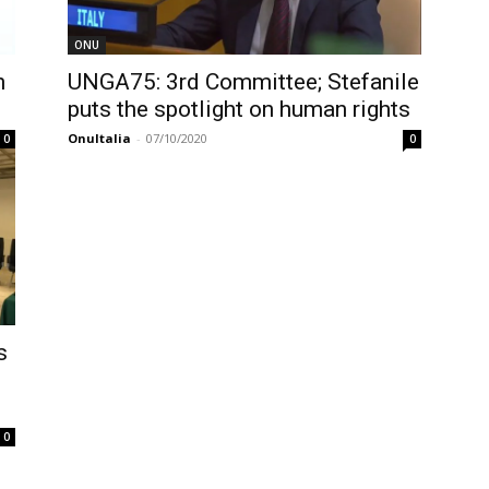
ONU
h
UNGA75: 3rd Committee; Stefanile
puts the spotlight on human rights
OnuItalia
-
07/10/2020
0
0
s
0