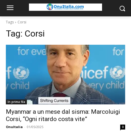
Tags
Corsi
Tag:
Corsi
In prima fila
Myanmar a un mese dal sisma: Marcoluigi
Corsi, “Ogni ritardo costa vite”
OnuItalia
-
01/05/2025
0