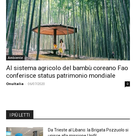
Ambiente
Al sistema agricolo del bambù coreano Fao
conferisce status patrimonio mondiale
OnuItalia
-
06/07/2020
0
I PIÙ LETTI
Da Trieste al Libano: la Brigata Pozzuolo si
unisce alla missione Unifil