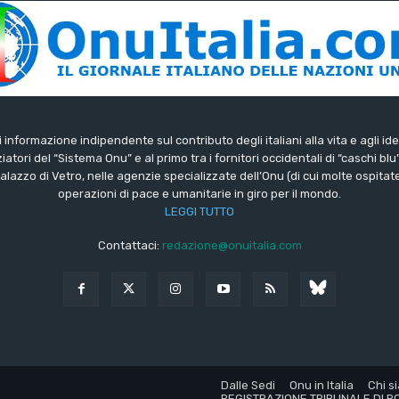
di informazione indipendente sul contributo degli italiani alla vita e agli ide
iatori del “Sistema Onu” e al primo tra i fornitori occidentali di “caschi blu
lazzo di Vetro, nelle agenzie specializzate dell’Onu (di cui molte ospitate 
operazioni di pace e umanitarie in giro per il mondo.
LEGGI TUTTO
Contattaci:
redazione@onuitalia.com
Dalle Sedi
Onu in Italia
Chi s
REGISTRAZIONE TRIBUNALE DI RO