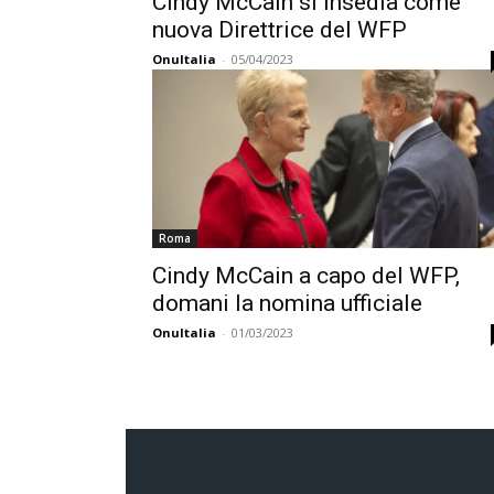
Cindy McCain si insedia come
nuova Direttrice del WFP
OnuItalia
-
05/04/2023
Roma
Cindy McCain a capo del WFP,
domani la nomina ufficiale
OnuItalia
-
01/03/2023