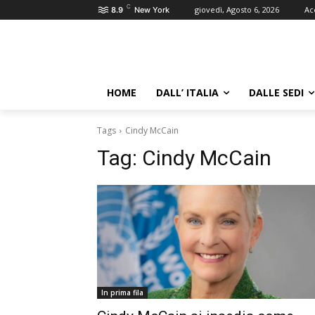
C
giovedì, Agosto 6, 2026
Ac
8.9
New York
HOME
DALL’ ITALIA
DALLE SEDI
Tags
Cindy McCain
Tag:
Cindy McCain
In prima fila