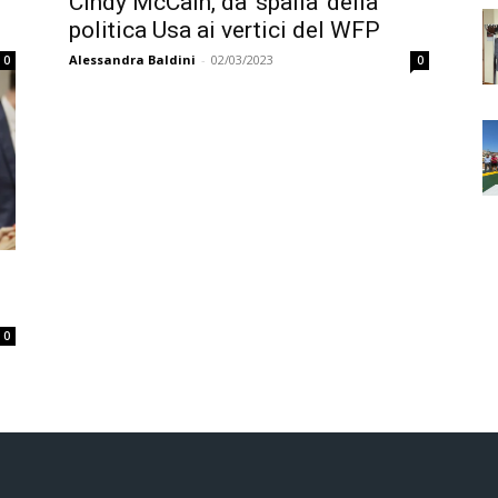
Cindy McCain, da ‘spalla’ della
politica Usa ai vertici del WFP
Alessandra Baldini
-
02/03/2023
0
0
0