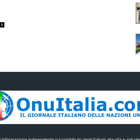
0
di informazione indipendente sul contributo degli italiani alla vita e agli ide