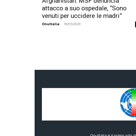
Afghanistan: MSF denuncia
attacco a suo ospedale, “Sono
venuti per uccidere le madri”
OnuItalia
-
18/05/2020
OnuItalia è il primo sito 