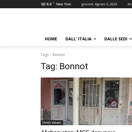
C
giovedì, Agosto 6, 2026
Ac
8.9
New York
HOME
DALL’ ITALIA
DALLE SEDI
Tags
Bonnot
Tag:
Bonnot
Diritti Umani