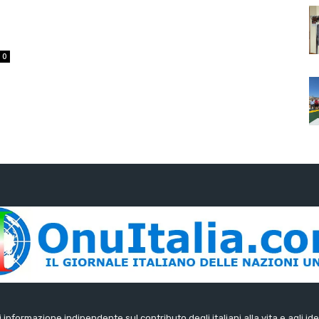
0
di informazione indipendente sul contributo degli italiani alla vita e agli ide