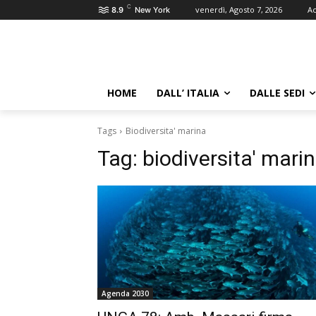
C
venerdì, Agosto 7, 2026
Ac
8.9
New York
HOME
DALL’ ITALIA
DALLE SEDI
Tags
Biodiversita' marina
Tag:
biodiversita' mari
Agenda 2030