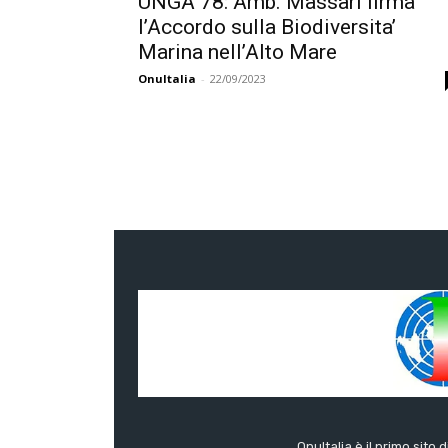
UNGA 78: Amb. Massari firma
l’Accordo sulla Biodiversita’
Marina nell’Alto Mare
OnuItalia
-
22/09/2023
OnuItalia è il primo sito 