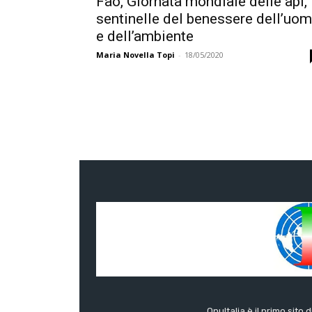
Fao, Giornata mondiale delle api,
sentinelle del benessere dell’uo
e dell’ambiente
Maria Novella Topi
-
18/05/2020
OnuItalia è il primo sito 