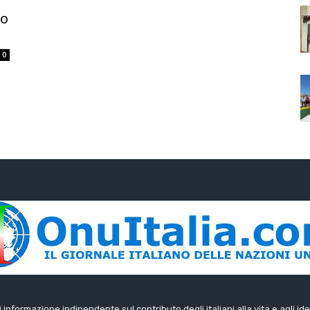
mo
0
di informazione indipendente sul contributo degli italiani alla vita e agli ide