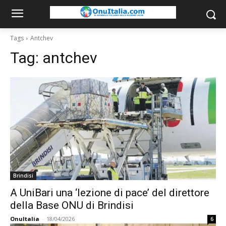
Tags
Antchev
Tag:
antchev
Brindisi
A UniBari una ‘lezione di pace’ del direttore
della Base ONU di Brindisi
OnuItalia
-
18/04/2026
6