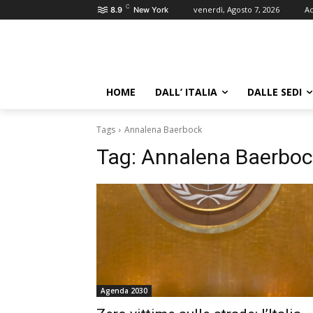
C
venerdì, Agosto 7, 2026
Ac
8.9
New York
HOME
DALL’ ITALIA
DALLE SEDI
Tags
Annalena Baerbock
Tag:
Annalena Baerboc
Agenda 2030