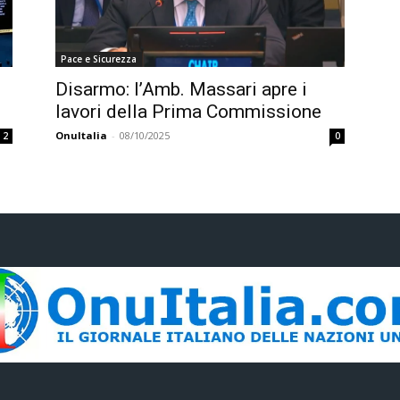
Pace e Sicurezza
Disarmo: l’Amb. Massari apre i
i
lavori della Prima Commissione
OnuItalia
-
08/10/2025
2
0