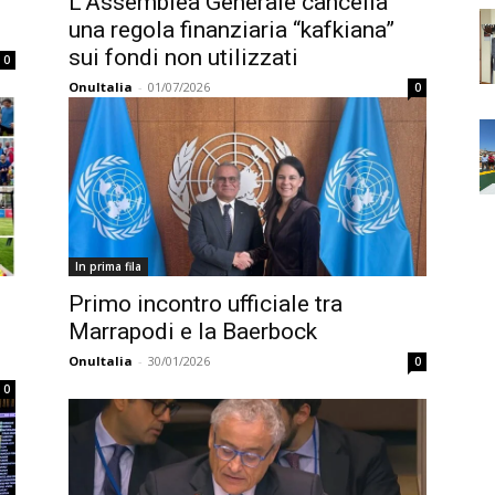
L’Assemblea Generale cancella
una regola finanziaria “kafkiana”
sui fondi non utilizzati
0
OnuItalia
-
01/07/2026
0
In prima fila
Primo incontro ufficiale tra
Marrapodi e la Baerbock
OnuItalia
-
30/01/2026
0
0