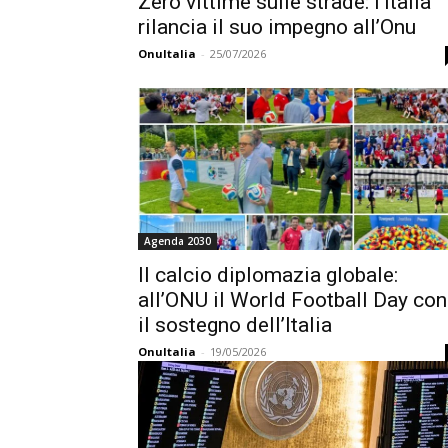
Zero vittime sulle strade: l’Italia
rilancia il suo impegno all’Onu
OnuItalia
-
25/07/2026
Agenda 2030
Il calcio diplomazia globale:
all’ONU il World Football Day con
il sostegno dell’Italia
OnuItalia
-
19/05/2026