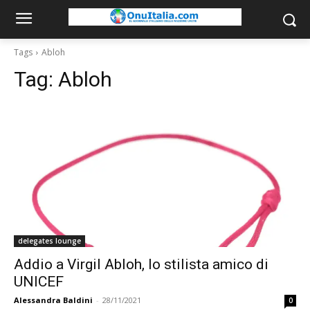
Tags
Abloh
Tag:
Abloh
delegates lounge
Addio a Virgil Abloh, lo stilista amico di
UNICEF
Alessandra Baldini
-
28/11/2021
0