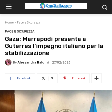
Home
Pace e Sicurezza
PACE E SICUREZZA
Gaza: Marrapodi presenta a
Guterres l’impegno italiano per la
stabilizzazione
By
Alessandra Baldini
27/02/2026
Facebook
X
Pinterest