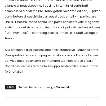
L’Italia è il settimo contributore al bilancio ordinario ONU e al
bilancio di peacekeeping, il decimo in termini di contributi
complessivi al sistema ONU (obbligatori, volontari ed altri), il primo
contributore di caschi blu tra i paesi occidentali – in particolare
UNIFIL. Il nostro Paese ospita una parte considerevole di agenzie
e strutture del sistema onusiano tra cui il polo alimentare a Roma
(FAO, PAM, IFAD), il centro logistico di Brindisi e lo Staff College di
Torino.
Alla cerimonia di presentazione delle credenziali, l’Ambasciatore
Marrapodi è stato accompagnato dalla consorte Loriana Fabian,
dal Vice Rappresentante permanente Gianluca Greco e dalla
Coordinatrice per i temi dello sviluppo sostenibile Daniela Tonon.
(@OnuItalia)
TAGS
Antonio Guterres
Giorgio Marrapodi