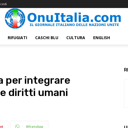
cedi
RIFUGIATI
CASCHI BLU
CULTURA
ENGLISH
R
ia per integrare
e diritti umani
st
WhatsApp
U