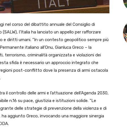
el corso del dibattito annuale del Consiglio di
o (SALW), l’Italia ha lanciato un appello per rafforzare
ppo e diritti umani. “In un contesto geopolitico sempre più
ermanente italiano all’Onu, Gianluca Greco – la
ti, terrorismo, criminalità organizzata e violazioni dei
uesta sfida è necessario un approccio integrato che
regioni post-conflitto dove la presenza di armi ostacola
.
ra il controllo delle armi e l’attuazione dell’Agenda 2030,
bile n.16 su pace, giustizia e istituzioni solide. “Le
rante delle strategie di prevenzione della violenza e di
ali”, ha aggiunto Greco, invocando una maggiore sinergia
NODA.