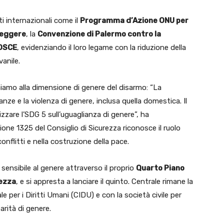
ti internazionali come il
Programma d’Azione ONU per
 leggere
, la
Convenzione di Palermo contro la
 OSCE
, evidenziando il loro legame con la riduzione della
anile.
hiamo alla dimensione di genere del disarmo: “La
anze e la violenza di genere, inclusa quella domestica. Il
alizzare l’SDG 5 sull’uguaglianza di genere”, ha
one 1325 del Consiglio di Sicurezza riconosce il ruolo
onflitti e nella costruzione della pace.
 sensibile al genere attraverso il proprio
Quarto Piano
rezza
, e si appresta a lanciare il quinto. Centrale rimane la
e per i Diritti Umani (CIDU) e con la società civile per
arità di genere.