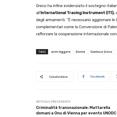
Greco ha infine evidenziato il sostegno italia
all’
International Tracing Instrument (ITI),
c
degli armamenti. “È necessario aggiornare le 
complementari come la Convenzione di Palermo 
rafforzare la cooperazione internazionale cont
TAGS
armi leggere
Donne
Gianluca Greco
Facebook
Condividere
ARTICOLO PRECEDENTE
Criminalità transnazionale: Mattarella
domani a Onu di Vienna per evento UNODC