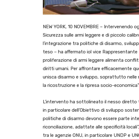
NEW YORK, 10 NOVEMBRE – Intervenendo oggi n
Sicurezza sulle armi leggere e di piccolo calibr
l’integrazione tra politiche di disarmo, svilu
teso – ha affermato iol vice Rappresentante P
proliferazione di armi leggere alimenta conflit
diritti umani. Per affrontare efficacemente q
unisca disarmo e sviluppo, soprattutto nelle 
la ricostruzione e la ripresa socio-economica”
L’intervento ha sottolineato il nesso diretto t
in particolare dell’Obiettivo di sviluppo sosteni
politiche di disarmo devono essere parte integ
riconciliazione, adattate alle specificità loc
tra le agenzie ONU, in particolare UNDP e U