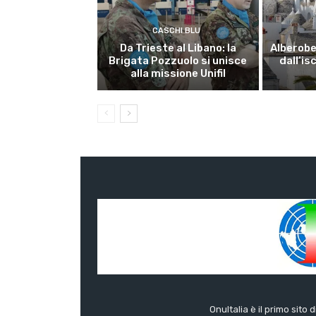
CASCHI BLU
Da Trieste al Libano: la
Alberobel
Brigata Pozzuolo si unisce
dall’is
alla missione Unifil
OnuItalia è il primo sito 