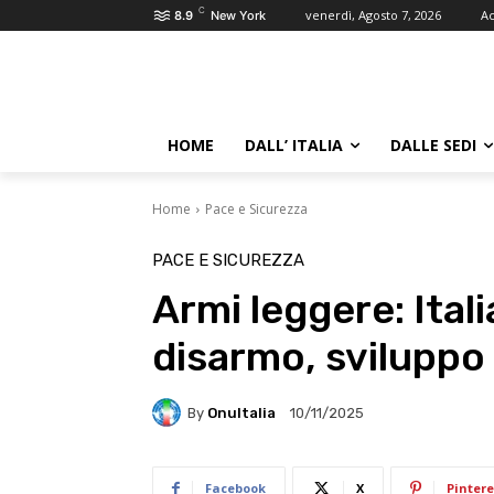
C
venerdì, Agosto 7, 2026
Ac
8.9
New York
HOME
DALL’ ITALIA
DALLE SEDI
Home
Pace e Sicurezza
PACE E SICUREZZA
Armi leggere: Ital
disarmo, sviluppo 
By
OnuItalia
10/11/2025
Facebook
X
Pintere