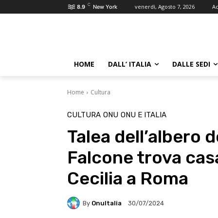
C
venerdì, Agosto 7, 2026
Ac
8.9
New York
HOME
DALL’ ITALIA
DALLE SEDI
Home
Cultura
CULTURA
ONU
ONU E ITALIA
Talea dell’albero d
Falcone trova casa
Cecilia a Roma
By
OnuItalia
30/07/2024