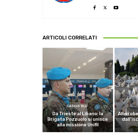
ARTICOLI CORRELATI
CASCHI BLU
Da Trieste al Libano: la
Alberobel
Brigata Pozzuolo si unisce
dall’is
alla missione Unifil