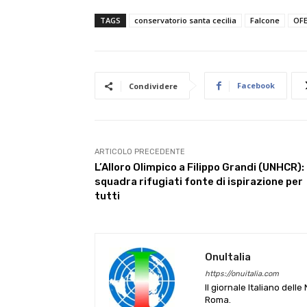
TAGS
conservatorio santa cecilia
Falcone
OFE
Facebook
Condividere
ARTICOLO PRECEDENTE
L’Alloro Olimpico a Filippo Grandi (UNHCR):
squadra rifugiati fonte di ispirazione per
tutti
OnuItalia
https://onuitalia.com
Il giornale Italiano dell
Roma.