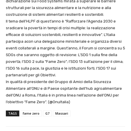
dichiarazione sui Food Systems mirata a superare le barriere
strutturali per la sicurezza alimentare e la nutrizione e alla
costruzione di sistemi alimentari resilienti e sostenibili.
Il tema dell’HLPF di quest’anno è “Rafforzare l’Agenda 2030 e
sradicare la povertà in tempi di crisi multiple: la realizzazione
efficace di soluzioni sostenibili, resilienti e innovative”. L’Italia
partecipa acon una delegazione ministeriale e organizza diversi
eventi collaterali a margine. Quest’anno, il Forum si concentra su 5
SDGs che saranno oggetto di revisione: L’SDG 1 sulla fine della
povertà; l’SDG 2 sulla “Fame Zero”; l’SDG 13 sull’azione per il clima;
l’SDG 16 sulla pace, la giustizia e le istituzioni forti; l’SDG 17 sui
partenariati per gli Obiettivi.
In qualità di presidente del Gruppo di Amici della Sicurezza
Alimentare all’ONU e di Paese ospitante dell’hub agroalimentare
dell’ONU a Roma, l’Italia è in prima linea nell’azione dell’ONU per
l’obiettivo “Fame Zero”. (@OnuItalia)
TAGS
fame zero
G7
Massari