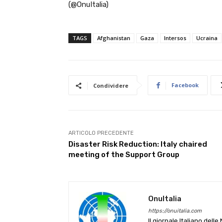
(@OnuItalia)
TAGS
Afghanistan
Gaza
Intersos
Ucraina
Facebook
Condividere
ARTICOLO PRECEDENTE
Disaster Risk Reduction: Italy chaired
meeting of the Support Group
OnuItalia
https://onuitalia.com
Il giornale Italiano dell