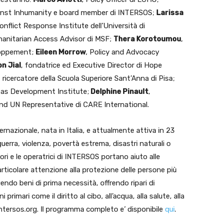
ainst Inhumanity e board member di INTERSOS;
Larissa
flict Response Institute dell’Università di
manitarian Access Advisor di MSF;
Thera Korotoumou
,
loppement;
Eileen Morrow
, Policy and Advocacy
n Jial
, fondatrice ed Executive Director di Hope
, ricercatore della Scuola Superiore Sant’Anna di Pisa;
seas Development Institute;
Delphine Pinault
,
nd UN Representative di CARE International.
nazionale, nata in Italia, e attualmente attiva in 23
guerra, violenza, povertà estrema, disastri naturali o
ori e le operatrici di INTERSOS portano aiuto alle
articolare attenzione alla protezione delle persone più
endo beni di prima necessità, offrendo ripari di
imari come il diritto al cibo, all’acqua, alla salute, alla
 intersos.org. Il programma completo e’ disponibile
qui
.