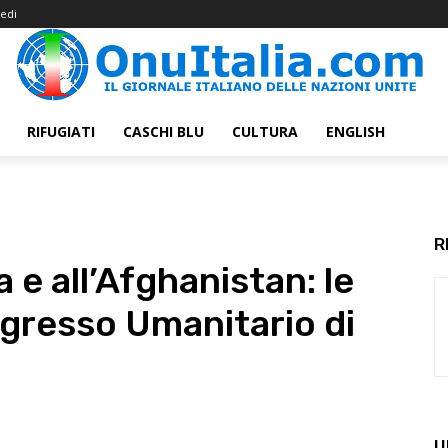
edi
RIFUGIATI
CASCHI BLU
CULTURA
ENGLISH
R
 e all’Afghanistan: le
ongresso Umanitario di
U