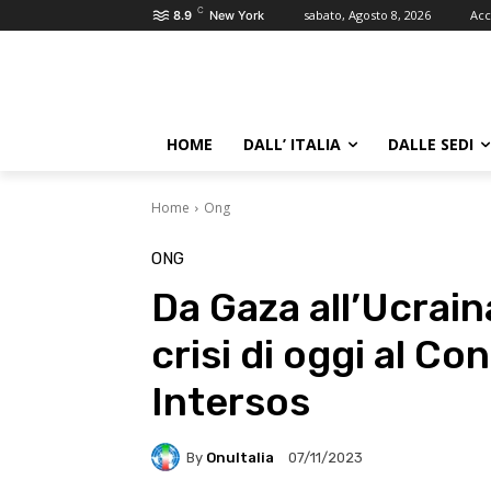
C
sabato, Agosto 8, 2026
Acc
8.9
New York
HOME
DALL’ ITALIA
DALLE SEDI
Home
Ong
ONG
Da Gaza all’Ucraina
crisi di oggi al C
Intersos
By
OnuItalia
07/11/2023