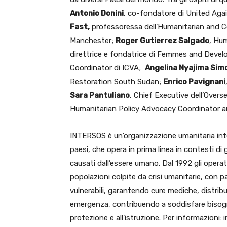
Antonio Donini
, co-fondatore di United Ag
Fast,
professoressa dell’Humanitarian and Con
Manchester;
Roger Gutierrez Salgado
, Hu
direttrice e fondatrice di Femmes and Deve
Coordinator di ICVA;
Angelina Nyajima Simo
Restoration South Sudan;
Enrico Pavignani
Sara Pantuliano
, Chief Executive dell’Over
Humanitarian Policy Advocacy Coordinator a
INTERSOS è un’organizzazione umanitaria inter
paesi, che opera in prima linea in contesti di 
causati dall’essere umano. Dal 1992 gli operat
popolazioni colpite da crisi umanitarie, con p
vulnerabili, garantendo cure mediche, distribu
emergenza, contribuendo a soddisfare bisogni pr
protezione e all’istruzione. Per informazioni: