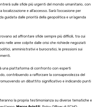
ntrerà sulle sfide più urgenti del mondo umanitario, con
la localizzazione e all’accesso. Sarà l’occasione per
nda guidata dalle priorità della geopolitica e un’agenda
trovano ad affrontare sfide sempre più difficili, tra cui
rio nelle aree colpite dalle crisi che richiede negoziati
litici, amministrativi e burocratici, le pressioni sui
amenti.
irà una piattaforma di confronto con esperti
ondo, contribuendo a rafforzare la consapevolezza del
 promuovendo un dibattito significativo e indicando punti
rteranno la propria testimonianza su diverse tematiche e
quest’anno:
Marco Aviotti
, Polcy Officer di ECHO;