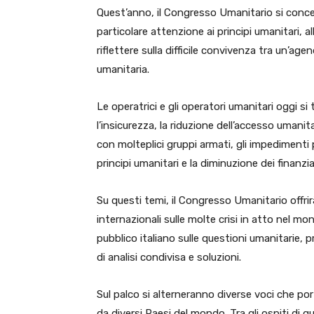
Quest’anno, il Congresso Umanitario si conce
particolare attenzione ai principi umanitari, al
riflettere sulla difficile convivenza tra un’age
umanitaria.
Le operatrici e gli operatori umanitari oggi si 
l’insicurezza, la riduzione dell’accesso umanita
con molteplici gruppi armati, gli impedimenti po
principi umanitari e la diminuzione dei finanzi
Su questi temi, il Congresso Umanitario offr
internazionali sulle molte crisi in atto nel m
pubblico italiano sulle questioni umanitarie,
di analisi condivisa e soluzioni.
Sul palco si alterneranno diverse voci che po
da diversi Paesi del mondo. Tra gli ospiti di 