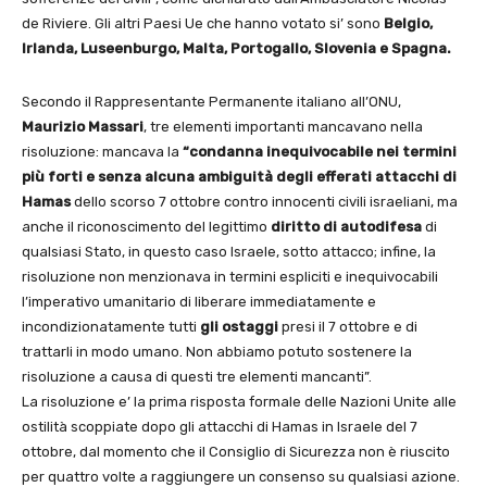
de Riviere. Gli altri Paesi Ue che hanno votato si’ sono
Belgio,
Irlanda, Luseenburgo, Malta, Portogallo, Slovenia e Spagna.
Secondo il Rappresentante Permanente italiano all’ONU,
Maurizio Massari
, tre elementi importanti mancavano nella
risoluzione: mancava la
“condanna inequivocabile nei termini
più forti e senza alcuna ambiguità degli efferati attacchi di
Hamas
dello scorso 7 ottobre contro innocenti civili israeliani, ma
anche il riconoscimento del legittimo
diritto di autodifesa
di
qualsiasi Stato, in questo caso Israele, sotto attacco; infine, la
risoluzione non menzionava in termini espliciti e inequivocabili
l’imperativo umanitario di liberare immediatamente e
incondizionatamente tutti
gli ostaggi
presi il 7 ottobre e di
trattarli in modo umano. Non abbiamo potuto sostenere la
risoluzione a causa di questi tre elementi mancanti”.
La risoluzione e’ la prima risposta formale delle Nazioni Unite alle
ostilità scoppiate dopo gli attacchi di Hamas in Israele del 7
ottobre, dal momento che il Consiglio di Sicurezza non è riuscito
per quattro volte a raggiungere un consenso su qualsiasi azione.