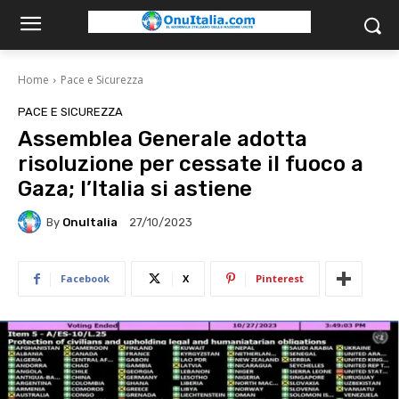
Home
Pace e Sicurezza
PACE E SICUREZZA
Assemblea Generale adotta
risoluzione per cessate il fuoco a
Gaza; l’Italia si astiene
By
OnuItalia
27/10/2023
Facebook
X
Pinterest