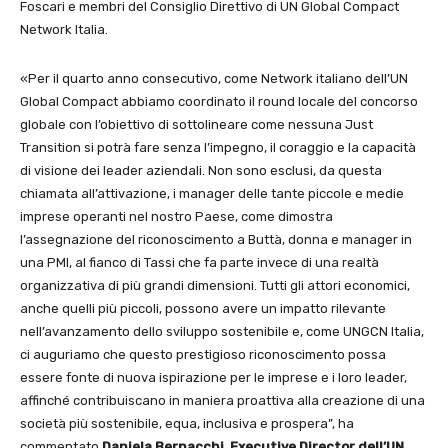
Foscari e membri del Consiglio Direttivo di UN Global Compact
Network Italia.
«Per il quarto anno consecutivo, come Network italiano dell’UN
Global Compact abbiamo coordinato il round locale del concorso
globale con l’obiettivo di sottolineare come nessuna Just
Transition si potrà fare senza l’impegno, il coraggio e la capacità
di visione dei leader aziendali. Non sono esclusi, da questa
chiamata all’attivazione, i manager delle tante piccole e medie
imprese operanti nel nostro Paese, come dimostra
l’assegnazione del riconoscimento a Buttà, donna e manager in
una PMI, al fianco di Tassi che fa parte invece di una realtà
organizzativa di più grandi dimensioni. Tutti gli attori economici,
anche quelli più piccoli, possono avere un impatto rilevante
nell’avanzamento dello sviluppo sostenibile e, come UNGCN Italia,
ci auguriamo che questo prestigioso riconoscimento possa
essere fonte di nuova ispirazione per le imprese e i loro leader,
affinché contribuiscano in maniera proattiva alla creazione di una
società più sostenibile, equa, inclusiva e prospera”, ha
commentato
Daniela Bernacchi, Executive Director
dell’UN