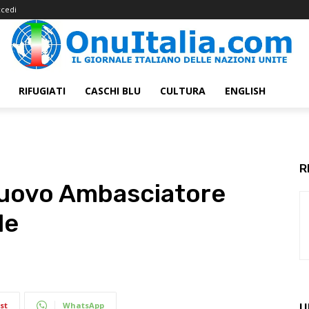
cedi
RIFUGIATI
CASCHI BLU
CULTURA
ENGLISH
R
nuovo Ambasciatore
le
st
WhatsApp
U