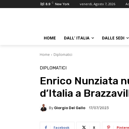
C
venerdì, Agosto 7, 2026
Ac
8.9
New York
HOME
DALL’ ITALIA
DALLE SEDI
Home
Diplomatici
DIPLOMATICI
Enrico Nunziata 
d’Italia a Brazzavil
By
Giorgio Del Gallo
17/07/2023
Facebook
X
Pintere