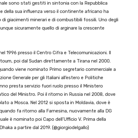
ale sono stati gestiti in sintonia con la Repubblica
 della sua influenza verso il continente africano ha
 di giacimenti minerari e di combustibili fossili. Uno degli
dunque sicuramente quello di arginare la crescente
nel 1996 presso il Centro Cifra e Telecomunicazioni. Il
hartoum, poi dal Sudan direttamente a Tirana nel 2000.
, quando viene nominato Primo segretario commerciale a
ne Generale per gli Italiani all’estero e Politiche
no presta servizio fuori ruolo presso il Ministero
tico del Ministro. Poi il ritorno in Russia nel 2008, dove
ato a Mosca. Nel 2012 si sposta in Moldavia, dove è
, quando fa ritorno alla Farnesina, nuovamente alla DG
a quale è nominato poi Capo dell’Ufficio V. Prima della
haka a partire dal 2019. (@giorgiodelgallo)