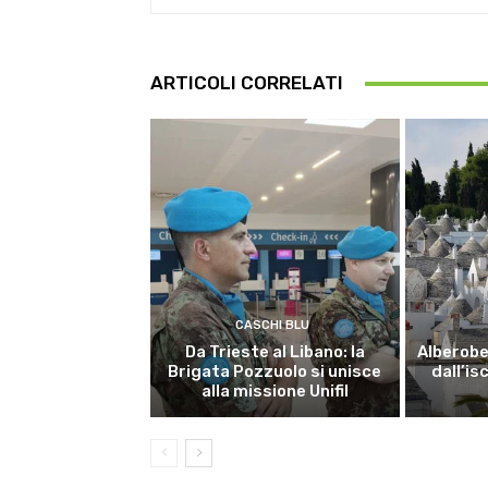
ARTICOLI CORRELATI
CASCHI BLU
Da Trieste al Libano: la
Alberobel
Brigata Pozzuolo si unisce
dall’is
alla missione Unifil