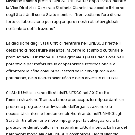
Missione italiana presso l’UNESCO su Twitter dopo il voto, mentre
la Vice Direttrice Generale Stefania Giannini ha accolto il ritorno
degli Stati Uniti come Stato membro: “Non vediamo l’ora di una
forte collaborazione per raggiungere i nostri obiettivi globali
nell’ambito dell’istruzione”.
La decisione degli Stati Uniti di rientrare nell’UNESCO riflette il
desiderio di ricostruire alleanze, favorire lo scambio culturale e
promuovere l’istruzione su scala globale. Questa decisione ha il
potenziale per rafforzare la cooperazione internazionale e
affrontare le sfide comuni nei settori della salvaguardia del
patrimonio, della ricerca scientifica e della diversità culturale.
Gli Stati Uniti si erano ritirati dall’UNESCO nel 2017, sotto
l’amministrazione Trump, citando preoccupazioni riguardanti un
presunto pregiudizio anti-Israele dell’organizzazione e la
necessità di riforme fondamentali. Rientrando nell’UNESCO, gli
Stati Uniti riaffermano il loro impegno per la salvaguardia e la
protezione dei siti culturali e naturali in tutto il mondo. La lista del
patrimonio mondiale dell’UNESCO comprende luoghi simbolo