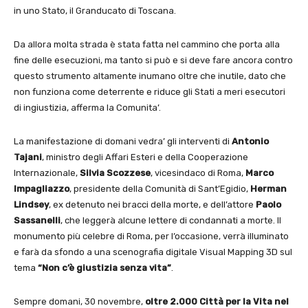
in uno Stato, il Granducato di Toscana.
Da allora molta strada è stata fatta nel cammino che porta alla
fine delle esecuzioni, ma tanto si può e si deve fare ancora contro
questo strumento altamente inumano oltre che inutile, dato che
non funziona come deterrente e riduce gli Stati a meri esecutori
di ingiustizia, afferma la Comunita’.
La manifestazione di domani vedra’ gli interventi di
Antonio
Tajani
, ministro degli Affari Esteri e della Cooperazione
Internazionale,
Silvia Scozzese
, vicesindaco di Roma,
Marco
Impagliazzo
, presidente della Comunità di Sant’Egidio,
Herman
Lindsey
, ex detenuto nei bracci della morte, e dell’attore
Paolo
Sassanelli
, che leggerà alcune lettere di condannati a morte. Il
monumento più celebre di Roma, per l’occasione, verrà illuminato
e farà da sfondo a una scenografia digitale Visual Mapping 3D sul
tema
“Non c’
è giustizia senza vita”
.
Sempre domani, 30 novembre,
oltre 2.000
Città per la Vita
nel