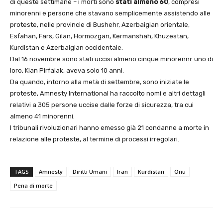
di queste settimane – i morti sono
stati almeno 60
, compresi
minorenni e persone che stavano semplicemente assistendo alle
proteste, nelle provincie di Bushehr, Azerbaigian orientale,
Esfahan, Fars, Gilan, Hormozgan, Kermanshah, Khuzestan,
Kurdistan e Azerbaigian occidentale.
Dal 16 novembre sono stati uccisi almeno cinque minorenni: uno di
loro, Kian Pirfalak, aveva solo 10 anni.
Da quando, intorno alla metà di settembre, sono iniziate le
proteste, Amnesty International ha raccolto nomi e altri dettagli
relativi a 305 persone uccise dalle forze di sicurezza, tra cui
almeno 41 minorenni.
I tribunali rivoluzionari hanno emesso già 21 condanne a morte in
relazione alle proteste, al termine di processi irregolari.
TAGS
Amnesty
Diritti Umani
Iran
Kurdistan
Onu
Pena di morte