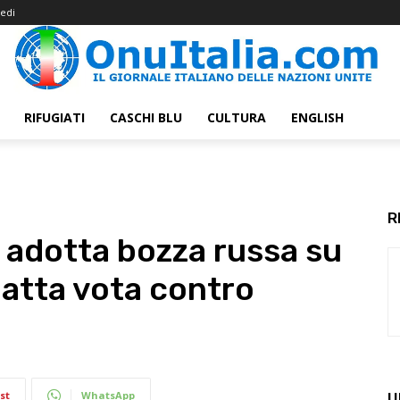
edi
RIFUGIATI
CASCHI BLU
CULTURA
ENGLISH
R
adotta bozza russa su
atta vota contro
st
WhatsApp
U