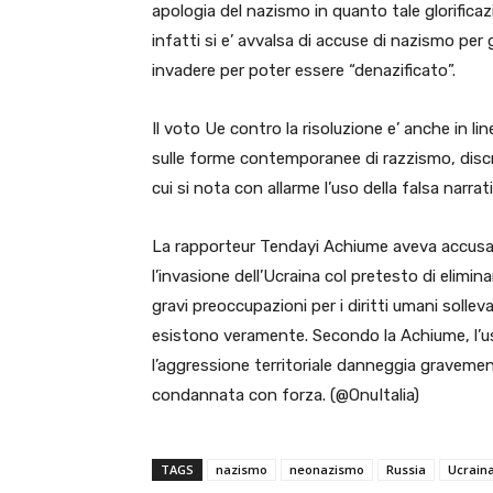
apologia del nazismo in quanto tale glorificaz
infatti si e’ avvalsa di accuse di nazismo per 
invadere per poter essere “denazificato”.
Il voto Ue contro la risoluzione e’ anche in l
sulle forme contemporanee di razzismo, discri
cui si nota con allarme l’uso della falsa narra
La rapporteur Tendayi Achiume aveva accusato
l’invasione dell’Ucraina col pretesto di elimi
gravi preoccupazioni per i diritti umani solle
esistono veramente. Secondo la Achiume, l’u
l’aggressione territoriale danneggia gravemen
condannata con forza. (@OnuItalia)
TAGS
nazismo
neonazismo
Russia
Ucrain