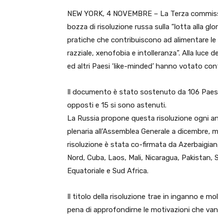
NEW YORK, 4 NOVEMBRE – La Terza commissio
bozza di risoluzione russa sulla “lotta alla gl
pratiche che contribuiscono ad alimentare l
razziale, xenofobia e intolleranza”. Alla luce d
ed altri Paesi ‘like-minded’ hanno votato con
Il documento è stato sostenuto da 106 Paesi, me
opposti e 15 si sono astenuti.
La Russia propone questa risoluzione ogni ann
plenaria all’Assemblea Generale a dicembre, ma
risoluzione è stata co-firmata da Azerbaigian
Nord, Cuba, Laos, Mali, Nicaragua, Pakistan, 
Equatoriale e Sud Africa.
Il titolo della risoluzione trae in inganno e 
pena di approfondirne le motivazioni che vanno