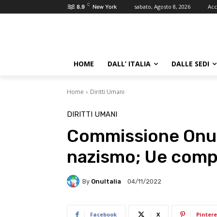
C
sabato, Agosto 8, 2026
Acc
8.9
New York
HOME
DALL’ ITALIA
DALLE SEDI
Home
Diritti Umani
DIRITTI UMANI
Commissione Onu 
nazismo; Ue comp
By
OnuItalia
04/11/2022
Facebook
X
Pintere