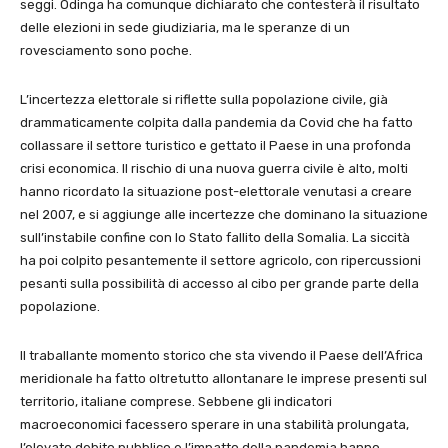
seggi. Odinga ha comunque dichiarato che contesterà il risultato
delle elezioni in sede giudiziaria, ma le speranze di un
rovesciamento sono poche.
L’incertezza elettorale si riflette sulla popolazione civile, già
drammaticamente colpita dalla pandemia da Covid che ha fatto
collassare il settore turistico e gettato il Paese in una profonda
crisi economica. Il rischio di una nuova guerra civile è alto, molti
hanno ricordato la situazione post-elettorale venutasi a creare
nel 2007, e si aggiunge alle incertezze che dominano la situazione
sull’instabile confine con lo Stato fallito della Somalia. La siccità
ha poi colpito pesantemente il settore agricolo, con ripercussioni
pesanti sulla possibilità di accesso al cibo per grande parte della
popolazione.
Il traballante momento storico che sta vivendo il Paese dell’Africa
meridionale ha fatto oltretutto allontanare le imprese presenti sul
territorio, italiane comprese. Sebbene gli indicatori
macroeconomici facessero sperare in una stabilità prolungata,
l’elevato debito pubblico e l’impatto della pandemia hanno