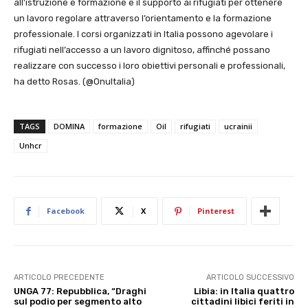
all’istruzione e formazione e il supporto ai rifugiati per ottenere
un lavoro regolare attraverso l’orientamento e la formazione
professionale. I corsi organizzati in Italia possono agevolare i
rifugiati nell’accesso a un lavoro dignitoso, affinché possano
realizzare con successo i loro obiettivi personali e professionali,
ha detto Rosas. (@OnuItalia)
TAGS
DOMINA
formazione
Oil
rifugiati
ucrainii
Unhcr
Facebook
X
Pinterest
ARTICOLO PRECEDENTE
ARTICOLO SUCCESSIVO
UNGA 77: Repubblica, “Draghi
Libia: in Italia quattro
sul podio per segmento alto
cittadini libici feriti in