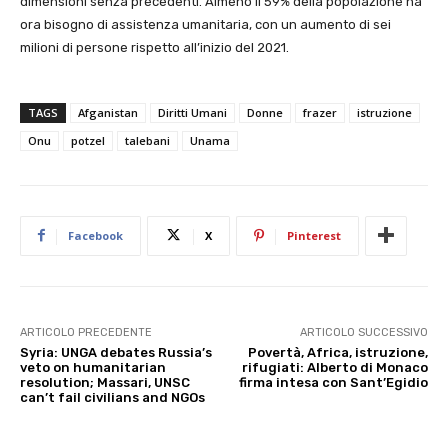
dimensioni senza precedenti. Almeno il 59% della popolazione ha
ora bisogno di assistenza umanitaria, con un aumento di sei
milioni di persone rispetto all’inizio del 2021.
TAGS
Afganistan
Diritti Umani
Donne
frazer
istruzione
Onu
potzel
talebani
Unama
Facebook
X
Pinterest
ARTICOLO PRECEDENTE
ARTICOLO SUCCESSIVO
Syria: UNGA debates Russia’s
Povertà, Africa, istruzione,
veto on humanitarian
rifugiati: Alberto di Monaco
resolution; Massari, UNSC
firma intesa con Sant’Egidio
can’t fail civilians and NGOs