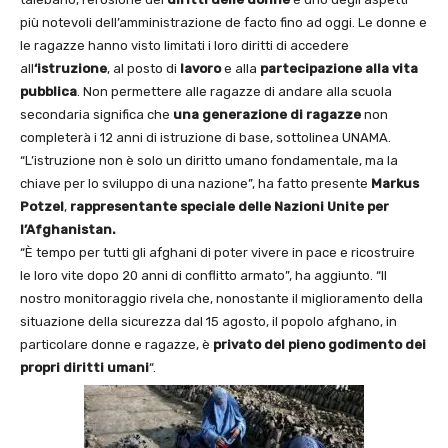
più notevoli dell’amministrazione de facto fino ad oggi. Le donne e
le ragazze hanno visto limitati i loro diritti di accedere
all
‘istruzione
, al posto di
lavoro
e alla
partecipazione alla vita
pubblica
. Non permettere alle ragazze di andare alla scuola
secondaria significa che
una generazione
di ragazze
non
completerà i 12 anni di istruzione di base, sottolinea UNAMA.
“L’istruzione non è solo un diritto umano fondamentale, ma la
chiave per lo sviluppo di una nazione”, ha fatto presente
Markus
Potzel
,
rappresentante speciale delle Nazioni Unite per
l’Afghanistan.
“È tempo per tutti gli afghani di poter vivere in pace e ricostruire
le loro vite dopo 20 anni di conflitto armato”, ha aggiunto. “Il
nostro monitoraggio rivela che, nonostante il miglioramento della
situazione della sicurezza dal 15 agosto, il popolo afghano, in
particolare donne e ragazze, è
privato del pieno godimento dei
propri diritti umani
“.