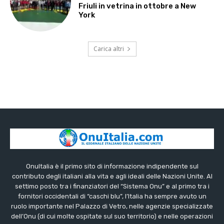
Friuli in vetrina in ottobre a New
York
Carica altri
OnuItalia è il primo sito di informazione indipendente sul
contributo degli italiani alla vita e agli ideali delle Nazioni Unite. Al
settimo posto tra i finanziatori del “Sistema Onu” e al primo tra i
fornitori occidentali di “caschi blu”, l’Italia ha sempre avuto un
ruolo importante nel Palazzo di Vetro, nelle agenzie specializzate
dell’Onu (di cui molte ospitate sul suo territorio) e nelle operazioni