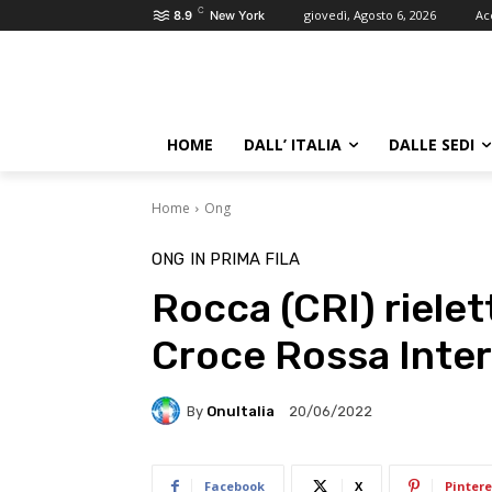
C
giovedì, Agosto 6, 2026
Ac
8.9
New York
HOME
DALL’ ITALIA
DALLE SEDI
Home
Ong
ONG
IN PRIMA FILA
Rocca (CRI) rielet
Croce Rossa Inter
By
OnuItalia
20/06/2022
Facebook
X
Pintere