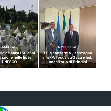
CULTURA
IN PRIMA FILA
lo celebra i 30 anni
Italia conferma il sostegno
crizione nelle liste
al WFP: focus su Gaza e hub
UNESCO
umanitario di Brindisi