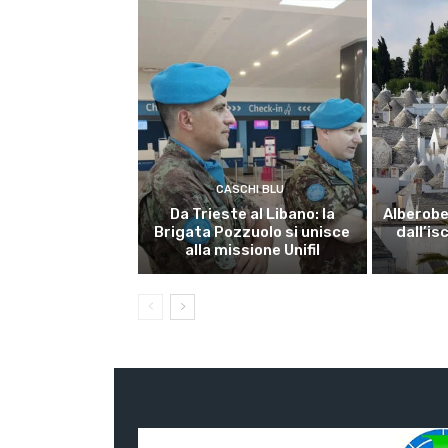
CASCHI BLU
Da Trieste al Libano: la
Alberobel
Brigata Pozzuolo si unisce
dall’is
alla missione Unifil