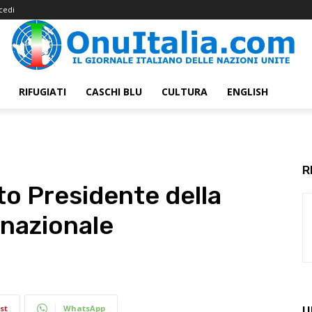
cedi
RIFUGIATI
CASCHI BLU
CULTURA
ENGLISH
R
to Presidente della
nazionale
st
WhatsApp
U