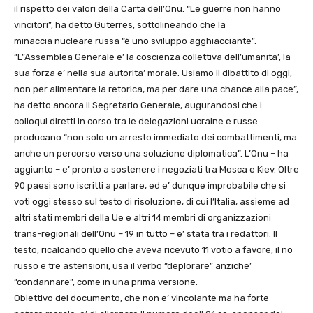
il rispetto dei valori della Carta dell’Onu. “Le guerre non hanno
vincitori”, ha detto Guterres, sottolineando che la
minaccia nucleare russa “è uno sviluppo agghiacciante”.
“L”Assemblea Generale e’ la coscienza collettiva dell’umanita’, la
sua forza e’ nella sua autorita’ morale. Usiamo il dibattito di oggi,
non per alimentare la retorica, ma per dare una chance alla pace”,
ha detto ancora il Segretario Generale, augurandosi che i
colloqui diretti in corso tra le delegazioni ucraine e russe
producano “non solo un arresto immediato dei combattimenti, ma
anche un percorso verso una soluzione diplomatica”. L’Onu – ha
aggiunto – e’ pronto a sostenere i negoziati tra Mosca e Kiev. Oltre
90 paesi sono iscritti a parlare, ed e’ dunque improbabile che si
voti oggi stesso sul testo di risoluzione, di cui l’Italia, assieme ad
altri stati membri della Ue e altri 14 membri di organizzazioni
trans-regionali dell’Onu – 19 in tutto – e’ stata tra i redattori. Il
testo, ricalcando quello che aveva ricevuto 11 votio a favore, il no
russo e tre astensioni, usa il verbo “deplorare” anziche’
“condannare”, come in una prima versione.
Obiettivo del documento, che non e’ vincolante ma ha forte