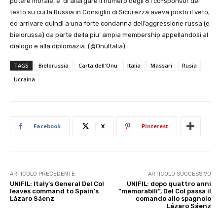
potere morale, e’ di allargare il numero degli 81 co-sponsor del
testo su cui la Russia in Consiglio di Sicurezza aveva posto il veto,
ed arrivare quindi a una forte condanna dell’aggressione russa (e
bielorussa) da parte della piu’ ampia membership appellandosi al
dialogo e alla diplomazia. (@OnuItalia)
TAGS
Bielorussia
Carta dell'Onu
Italia
Massari
Rusia
Ucraina
Facebook
X
Pinterest
ARTICOLO PRECEDENTE
ARTICOLO SUCCESSIVO
UNIFIL: Italy’s General Del Col
UNIFIL: dopo quattro anni
leaves command to Spain’s
“memorabili”, Del Col passa il
Lázaro Sáenz
comando allo spagnolo
Lázaro Sáenz