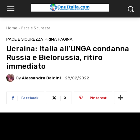
Home
Pace e Sicurezza
PACE E SICUREZZA
PRIMA PAGINA
Ucraina: Italia all’UNGA condanna
Russia e Bielorussia, ritiro
immediato
By
Alessandra Baldini
28/02/2022
Facebook
X
Pinterest