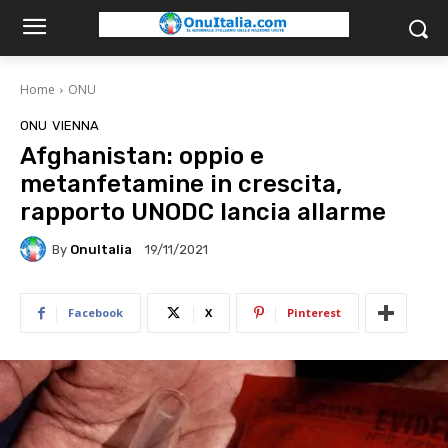
Home
ONU
ONU
VIENNA
Afghanistan: oppio e
metanfetamine in crescita,
rapporto UNODC lancia allarme
By
OnuItalia
19/11/2021
Facebook
X
Pinterest