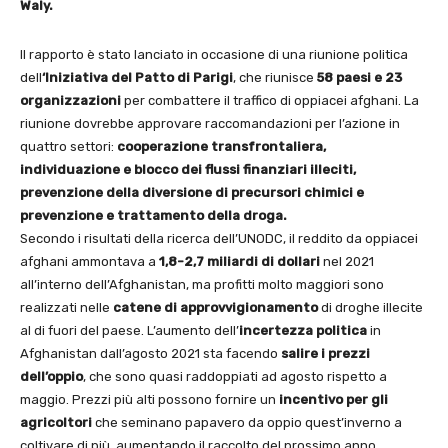
Waly.
Il rapporto è stato lanciato in occasione di una riunione politica
dell
‘Iniziativa del Patto di Parigi
, che riunisce
58 paesi e 23
organizzazioni
per combattere il traffico di oppiacei afghani. La
riunione dovrebbe approvare raccomandazioni per l’azione in
quattro settori:
cooperazione transfrontaliera,
individuazione e blocco dei flussi finanziari illeciti,
prevenzione della diversione di precursori chimici e
prevenzione e trattamento della droga.
Secondo i risultati della ricerca dell’UNODC, il reddito da oppiacei
afghani ammontava a
1,8-2,7 miliardi di dollari
nel 2021
all’interno dell’Afghanistan, ma profitti molto maggiori sono
realizzati nelle
catene di approvvigionamento
di droghe illecite
al di fuori del paese. L’aumento dell’
incertezza politica
in
Afghanistan dall’agosto 2021 sta facendo
salire i prezzi
dell’oppio
, che sono quasi raddoppiati ad agosto rispetto a
maggio. Prezzi più alti possono fornire un
incentivo per gli
agricoltori
che seminano papavero da oppio quest’inverno a
coltivare di più, aumentando il raccolto del prossimo anno.