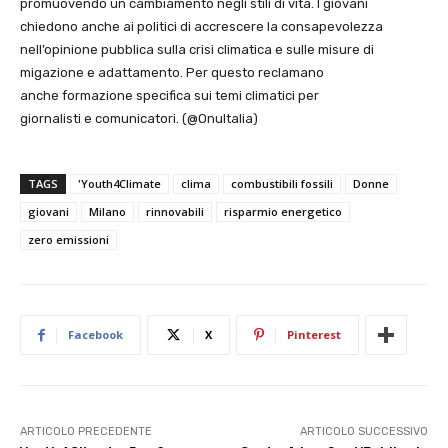
promuovendo un cambiamento negli stili di vita. I giovani
chiedono anche ai politici di accrescere la consapevolezza
nell’opinione pubblica sulla crisi climatica e sulle misure di
migazione e adattamento. Per questo reclamano
anche formazione specifica sui temi climatici per
giornalisti e comunicatori. (@OnuItalia)
TAGS
'Youth4Climate
clima
combustibili fossili
Donne
giovani
Milano
rinnovabili
risparmio energetico
zero emissioni
Facebook
X
Pinterest
ARTICOLO PRECEDENTE
ARTICOLO SUCCESSIVO