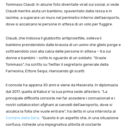
Tommaso Claudi. In alcune foto diventate virali sui social, si vede
Claudi mentre aiuta un bambino, spaventato dalla ressa e in
lacrime, a superare un muro nel perimetro interno dell’aeroporto,
dove si accalcano le persone in attesa di un volo per fuggire.
Claudi, che indossa il giubbotto antiproiettile, solleva il
bambino prendendolo dalle braccia di un uomo che glielo porge e
sottraendolo così alla calca delle persone in attesa – tra cui
donne e bambini – sotto lo sguardo di un soldato. “Grazie
Tommaso”, ha scritto su Twitter il segretario generale della
Farnesina, Ettore Sequi, rilanciando gli scatti.
Il console ha appena 30 anni e viene da Macerata. In diplomazia
dal 2017, quella di Kabul e’ la sua prima sede all’estero. “La
principale difficoltà consiste nel far accedere i connazionali e i
nostri collaboratori afghani ai cancelli dell’aeroporto, dove si
accalca la folla che vuole entrare”, ha detto in una intervista al
Corriere della Sera
: “Questo è un aspetto che, in una situazione
confusa, richiede una impegnativa attività di costante