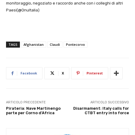
monitoraggio, negoziato e raccordo anche con i colleghi di altri
Paesi(@OnuItalia)
TAGS
Afghanistan
Claudi
Pontecorvo
Facebook
X
Pinterest
ARTICOLO PRECEDENTE
ARTICOLO SUCCESSIVO
Pirateria: Nave Martinengo
Disarmament: Italy calls for
parte per Corno d’Africa
CTBT entry into force