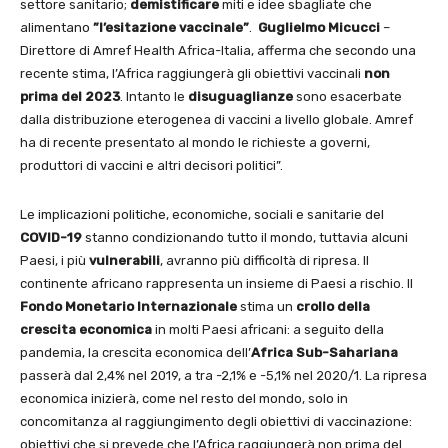
settore sanitario;
demistificare
miti e idee sbagliate che
alimentano
”l’esitazione vaccinale”
.
Guglielmo Micucci
–
Direttore di Amref Health Africa-Italia, afferma che secondo una
recente stima, l’Africa raggiungerà gli obiettivi vaccinali
non
prima del 2023
. Intanto le
disuguaglianze
sono esacerbate
dalla distribuzione eterogenea di vaccini a livello globale. Amref
ha di recente presentato al mondo le richieste a governi,
produttori di vaccini e altri decisori politici”.
Le implicazioni politiche, economiche, sociali e sanitarie del
COVID-19
stanno condizionando tutto il mondo, tuttavia alcuni
Paesi, i più
vulnerabili
, avranno più difficoltà di ripresa. Il
continente africano rappresenta un insieme di Paesi a rischio. Il
Fondo
Monetario Internazionale
stima un
crollo della
crescita economica
in molti Paesi africani: a seguito della
pandemia, la crescita economica dell’
Africa Sub-Sahariana
passerà dal 2,4% nel 2019, a tra -2,1% e -5,1% nel 2020/1. La ripresa
economica inizierà, come nel resto del mondo, solo in
concomitanza al raggiungimento degli obiettivi di vaccinazione:
obiettivi che si prevede che l’Africa raggiungerà non prima del