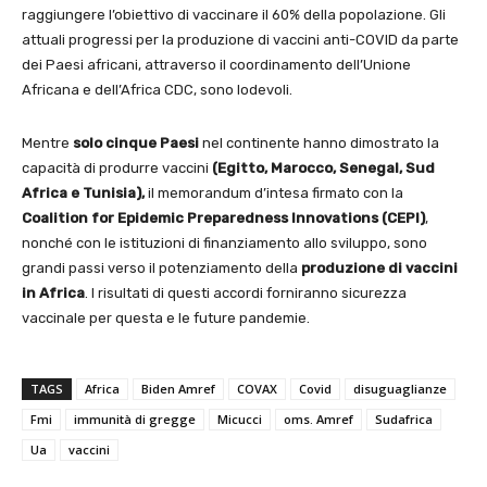
raggiungere l’obiettivo di vaccinare il 60% della popolazione. Gli
attuali progressi per la produzione di vaccini anti-COVID da parte
dei Paesi africani, attraverso il coordinamento dell’Unione
Africana e dell’Africa CDC, sono lodevoli.
Mentre
solo cinque Paesi
nel continente hanno dimostrato la
capacità di produrre vaccini
(Egitto, Marocco, Senegal, Sud
Africa e Tunisia),
il memorandum d’intesa firmato con la
Coalition for Epidemic Preparedness Innovations (CEPI)
,
nonché con le istituzioni di finanziamento allo sviluppo, sono
grandi passi verso il potenziamento della
produzione di
vaccini
in Africa
. I risultati di questi accordi forniranno sicurezza
vaccinale per questa e le future pandemie.
TAGS
Africa
Biden Amref
COVAX
Covid
disuguaglianze
Fmi
immunità di gregge
Micucci
oms. Amref
Sudafrica
Ua
vaccini