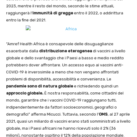
2023, mentre il resto del mondo, secondo le stime attuali,
raggiungerà l’
immunità di gregge
entro il 2022, o addirittura
entro la fine del 2021.
”Amref Health Africa è consapevole delle disuguaglianze
esacerbate dalla
distribuzione
eterogenea
di vaccini a livello
globale e dello svantaggio che i Paesi a basso e medio reddito
potrebbero dover affrontare. Un accesso equo ai vaccini anti-
COVID-19 è inverosimile a meno che non vengano affrontati
problemi di disponibilità, accessibilità e convenienza. Le
pandemie sono di natura globale
e richiedendo quindi un
approccio
globale.
È nostra responsabilità, come cittadini del
mondo, garantire che i vaccini COVID-19 raggiungano tutti,
indipendentemente da fattori socioeconomici, geografici o
demografici” afferma Micucci. Tuttavia, secondo l’
OMS
, al 27 aprile
2021, quasi un miliardo di vaccini erano stati somministrati a livello
globale, ma i Paesi africani ne hanno ricevuti solo il 2% (36
milioni), nonostante ospitino il 12% della popolazione mondiale.