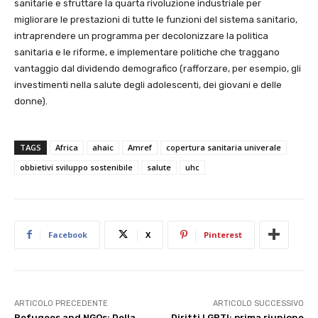
sanitarie e sfruttare la quarta rivoluzione industriale per
migliorare le prestazioni di tutte le funzioni del sistema sanitario,
intraprendere un programma per decolonizzare la politica
sanitaria e le riforme, e implementare politiche che traggano
vantaggio dal dividendo demografico (rafforzare, per esempio, gli
investimenti nella salute degli adolescenti, dei giovani e delle
donne).
TAGS
Africa
ahaic
Amref
copertura sanitaria univerale
obbietivi sviluppo sostenibile
salute
uhc
Facebook
X
Pinterest
ARTICOLO PRECEDENTE
ARTICOLO SUCCESSIVO
Refugees and NGOs: Della
Diritti LGBTI: prima riunione