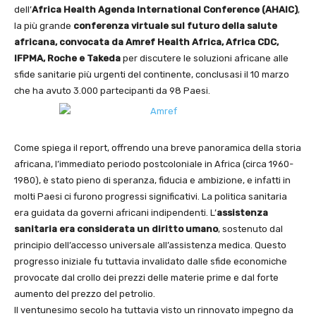
dell’
Africa Health Agenda
International Conference (AHAIC)
,
la più grande
conferenza virtuale sul futuro della salute
africana, convocata da Amref Health Africa, Africa CDC,
IFPMA, Roche e Takeda
per discutere le soluzioni africane alle
sfide sanitarie più urgenti del continente, conclusasi il 10 marzo
che ha avuto 3.000 partecipanti da 98 Paesi.
Come spiega il report, offrendo una breve panoramica della storia
africana, l’immediato periodo postcoloniale in Africa (circa 1960-
1980), è stato pieno di speranza, fiducia e ambizione, e infatti in
molti Paesi ci furono progressi significativi. La politica sanitaria
era guidata da governi africani indipendenti. L’
assistenza
sanitaria era considerata un diritto
umano
, sostenuto dal
principio dell’accesso universale all’assistenza medica. Questo
progresso iniziale fu tuttavia invalidato dalle sfide economiche
provocate dal crollo dei prezzi delle materie prime e dal forte
aumento del prezzo del petrolio.
Il ventunesimo secolo ha tuttavia visto un rinnovato impegno da