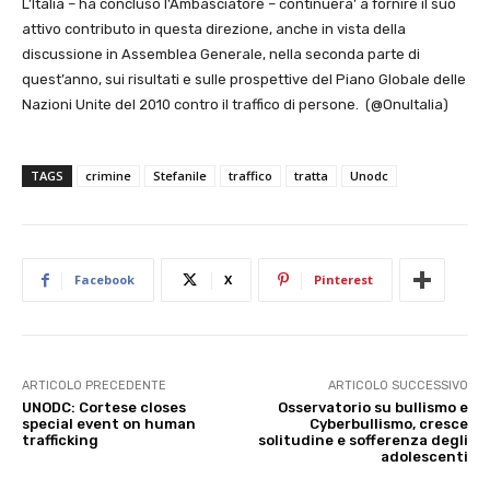
L’Italia – ha concluso l’Ambasciatore – continuera’ a fornire il suo
attivo contributo in questa direzione, anche in vista della
discussione in Assemblea Generale, nella seconda parte di
quest’anno, sui risultati e sulle prospettive del Piano Globale delle
Nazioni Unite del 2010 contro il traffico di persone. (@OnuItalia)
TAGS
crimine
Stefanile
traffico
tratta
Unodc
Facebook
X
Pinterest
ARTICOLO PRECEDENTE
ARTICOLO SUCCESSIVO
UNODC: Cortese closes
Osservatorio su bullismo e
special event on human
Cyberbullismo, cresce
trafficking
solitudine e sofferenza degli
adolescenti