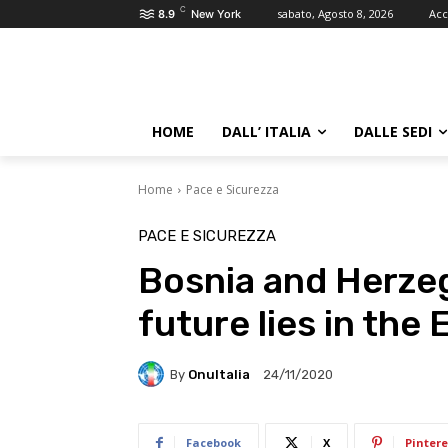
C
sabato, Agosto 8, 2026
Acc
8.9
New York
HOME
DALL’ ITALIA
DALLE SEDI
Home
Pace e Sicurezza
PACE E SICUREZZA
Bosnia and Herzeg
future lies in the 
By
OnuItalia
24/11/2020
Facebook
X
Pintere