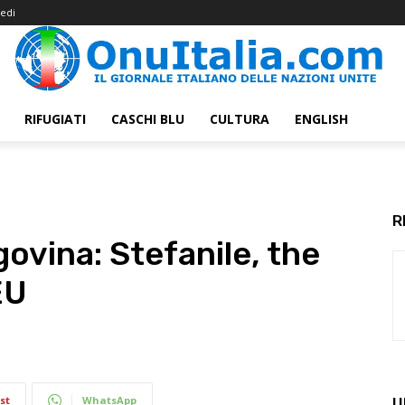
edi
RIFUGIATI
CASCHI BLU
CULTURA
ENGLISH
R
ovina: Stefanile, the
EU
st
WhatsApp
U