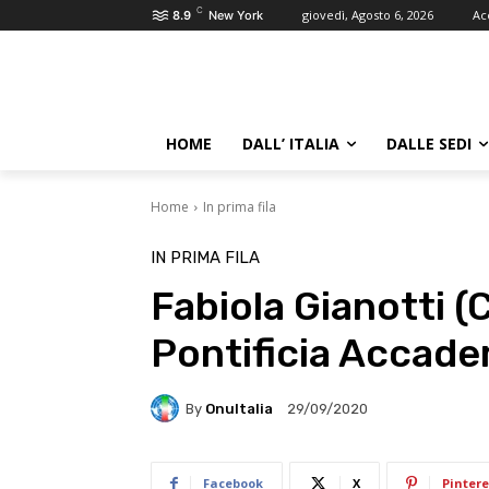
C
giovedì, Agosto 6, 2026
Ac
8.9
New York
HOME
DALL’ ITALIA
DALLE SEDI
Home
In prima fila
IN PRIMA FILA
Fabiola Gianotti (
Pontificia Accade
By
OnuItalia
29/09/2020
Facebook
X
Pintere