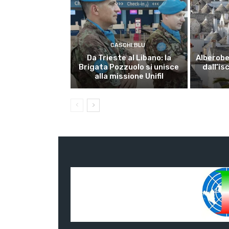
CASCHI BLU
Da Trieste al Libano: la
Alberobel
Brigata Pozzuolo si unisce
dall’is
alla missione Unifil