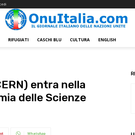
cedi
RIFUGIATI
CASCHI BLU
CULTURA
ENGLISH
R
CERN) entra nella
mia delle Scienze
st
WhatsApp
U