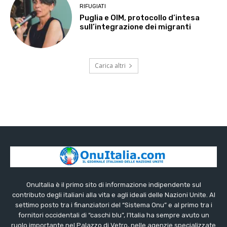
RIFUGIATI
Puglia e OIM, protocollo d’intesa
sull’integrazione dei migranti
Carica altri
OnuItalia è il primo sito di informazione indipendente sul
contributo degli italiani alla vita e agli ideali delle Nazioni Unite. Al
settimo posto tra i finanziatori del “Sistema Onu” e al primo tra i
fornitori occidentali di “caschi blu”, l’Italia ha sempre avuto un
ruolo importante nel Palazzo di Vetro, nelle agenzie specializzate