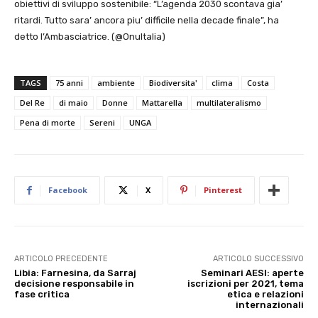
obiettivi di sviluppo sostenibile: “L’agenda 2030 scontava gia’
ritardi. Tutto sara’ ancora piu’ difficile nella decade finale”, ha
detto l’Ambasciatrice. (@OnuItalia)
TAGS
75 anni
ambiente
Biodiversita'
clima
Costa
Del Re
di maio
Donne
Mattarella
multilateralismo
Pena di morte
Sereni
UNGA
Facebook
X
Pinterest
ARTICOLO PRECEDENTE
ARTICOLO SUCCESSIVO
Libia: Farnesina, da Sarraj
Seminari AESI: aperte
decisione responsabile in
iscrizioni per 2021, tema
fase critica
etica e relazioni
internazionali