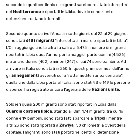
secondo le quali centinaia di migranti sarebbero stato intercettati
nel
Mediterraneo
e riportati in
Libia
, dove le condizioni di
detenzione restano infernali.
Secondo quanto scrive l’Ansa, in sette giorni, dal 23 al 29 giugno,
sono stati
618 i migranti
“intercettati in mare e riportati in Libia”.
L’Oim aggiunge che la cifra fa salire a 5.475 il numero di migranti
riportati in Libia quest’anno, per la maggior parte uomini (4.826),
ma anche donne (402) e minori (247) di cui 74 sono bambine. Ad
arrivare in Italia sono stati in 260. In questi primi sei mesi dell’anno
gli
annegamenti
avvenuti sulla “rotta mediterranea centrale”,
quella che dalla Libia porta all’Italia, sono stati 98 e 149 le persone
disperse, ha registrato ancora l’agenzia delle
Nazioni unite.
Solo ieri quasi 200 migranti sono stati riportati in Libia dalla
Guardia costiera libica
. Stando all’Oim, 174 migranti, tra cui 16
donne e 19 bambini, sono stati fatti sbarcare a
Tripoli
, mentre
altri 23 sono stati riportati a
Zawiya
, 50 chilometri a Ovest della
capitale. I migranti sono stati portati nei centri di detenzione