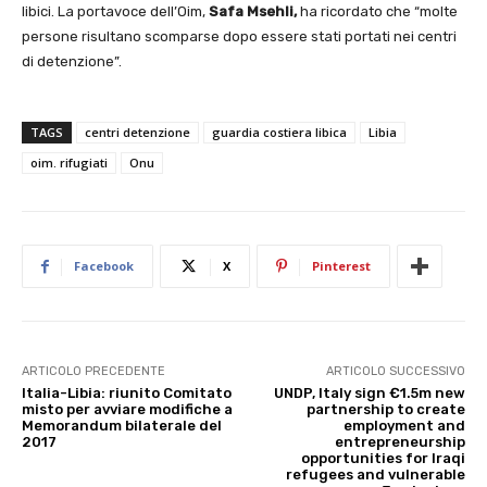
libici. La portavoce dell’Oim,
Safa Msehli,
ha ricordato che “molte
persone risultano scomparse dopo essere stati portati nei centri
di detenzione”.
TAGS
centri detenzione
guardia costiera libica
Libia
oim. rifugiati
Onu
Facebook
X
Pinterest
ARTICOLO PRECEDENTE
ARTICOLO SUCCESSIVO
Italia-Libia: riunito Comitato
UNDP, Italy sign €1.5m new
misto per avviare modifiche a
partnership to create
Memorandum bilaterale del
employment and
2017
entrepreneurship
opportunities for Iraqi
refugees and vulnerable