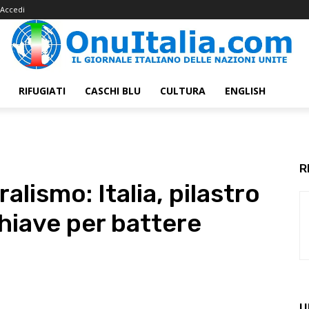
Accedi
RIFUGIATI
CASCHI BLU
CULTURA
ENGLISH
R
alismo: Italia, pilastro
chiave per battere
U