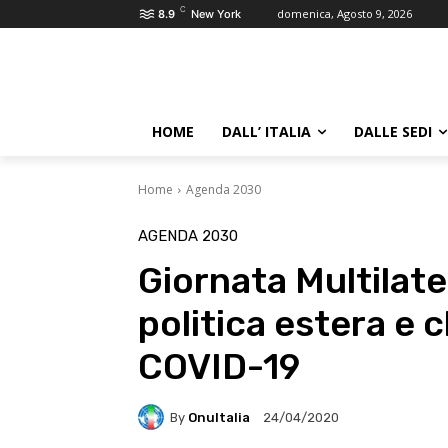
C
domenica, Agosto 9, 2026
8.9
New York
HOME
DALL’ ITALIA
DALLE SEDI
Home
Agenda 2030
AGENDA 2030
Giornata Multilater
politica estera e 
COVID-19
By
OnuItalia
24/04/2020