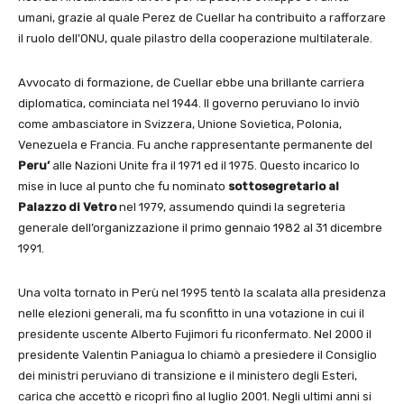
umani, grazie al quale Perez de Cuellar ha contribuito a rafforzare
il ruolo dell’ONU, quale pilastro della cooperazione multilaterale.
Avvocato di formazione, de Cuellar ebbe una brillante carriera
diplomatica, cominciata nel 1944. Il governo peruviano lo inviò
come ambasciatore in Svizzera, Unione Sovietica, Polonia,
Venezuela e Francia. Fu anche rappresentante permanente del
Peru’
alle Nazioni Unite fra il 1971 ed il 1975. Questo incarico lo
mise in luce al punto che fu nominato
sottosegretario al
Palazzo di Vetro
nel 1979, assumendo quindi la segreteria
generale dell’organizzazione il primo gennaio 1982 al 31 dicembre
1991.
Una volta tornato in Perù nel 1995 tentò la scalata alla presidenza
nelle elezioni generali, ma fu sconfitto in una votazione in cui il
presidente uscente Alberto Fujimori fu riconfermato. Nel 2000 il
presidente Valentin Paniagua lo chiamò a presiedere il Consiglio
dei ministri peruviano di transizione e il ministero degli Esteri,
carica che accettò e ricoprì fino al luglio 2001. Negli ultimi anni si