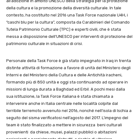
all’adozione in ambito UNESCO della Strategia per la protezione
della cultura e la promozione della diversità culturale. In tale
contesto, ha costituito nel 2016 una Task Force nazionale U4H, i
“caschi blu per la cultura”, composta da Carabinieri del Comando
Tutela Patrimonio Culturale (TPC) e esperti civili, che è stata
messa a disposizione dell’UNESCO per interventi di protezione del
patrimonio culturale in situazioni di crisi.
Personale della Task Force è già stato impegnato in Iraq in trenta
distinte attività di formazione a favore di unità del Ministero degli
Interni e del Ministero della Cultura e delle Antichità iracheni,
formando più di 850 unità e oggi sta continuando ad operare in
missioni di lunga durata a Baghdad ed Erbil. A pochi mesi dalla
sua istituzione, la Task Force italiana è stata chiamata a
intervenire anche in Italia centrale nelle località colpite dal
terribile terremoto avvenuto nel 2016, nonché nell’isola di Ischia a
seguito del sisma verificatosi nell’agosto del 2017. L’impegno del
team è stato finalizzato a mettere in sicurezza beni culturali
provenienti da chiese, musei, palazzi pubblici o abitazioni