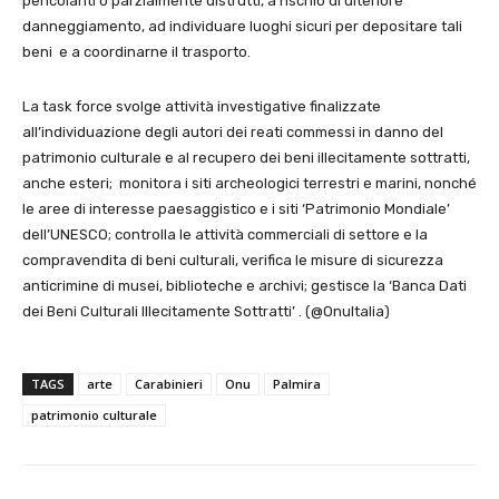
pericolanti o parzialmente distrutti, a rischio di ulteriore
danneggiamento, ad individuare luoghi sicuri per depositare tali
beni e a coordinarne il trasporto.
La task force svolge attività investigative finalizzate
all’individuazione degli autori dei reati commessi in danno del
patrimonio culturale e al recupero dei beni illecitamente sottratti,
anche esteri; monitora i siti archeologici terrestri e marini, nonché
le aree di interesse paesaggistico e i siti ‘Patrimonio Mondiale’
dell’UNESCO; controlla le attività commerciali di settore e la
compravendita di beni culturali, verifica le misure di sicurezza
anticrimine di musei, biblioteche e archivi; gestisce la ‘Banca Dati
dei Beni Culturali Illecitamente Sottratti’ . (@OnuItalia)
TAGS
arte
Carabinieri
Onu
Palmira
patrimonio culturale